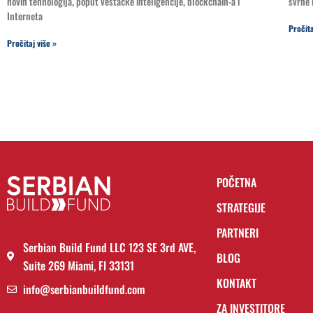
novih tehnologija, poput veštačke inteligencije, blockchain-a i
svrhe 
Interneta
Pročita
Pročitaj više »
POČETNA
STRATEGIJE
PARTNERI
Serbian Build Fund LLC 123 SE 3rd AVE,
BLOG
Suite 269 Miami, Fl 33131
KONTAKT
info@serbianbuildfund.com
ZA INVESTITORE