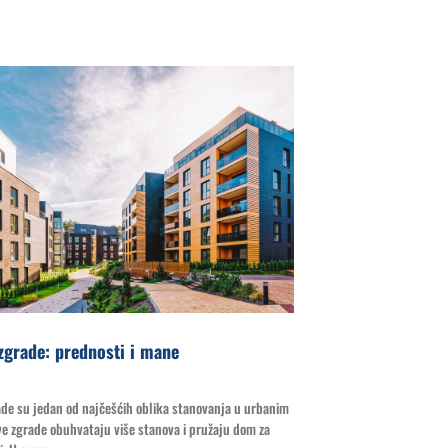
grade: prednosti i mane
e su jedan od najčešćih oblika stanovanja u urbanim
e zgrade obuhvataju više stanova i pružaju dom za