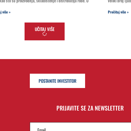
kao što su proizvodnja, skladištenje i distribucija robe. U
veliki broj lju
j više »
Pročitaj više »
UČITAJ VIŠE
POSTANITE INVESTITOR
PRIJAVITE SE ZA NEWSLETTER
Email
(Required)