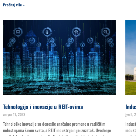
Pročitaj više »
Tehnologija i inovacije u REIT-ovima
Indu
август 11, 2023
јул 5, 
Tehnološke inovacije su donosile značajne promene u različitim
Indust
industrijama širom sveta, a REIT industrija nije izuzetak. Uvođenje
indust