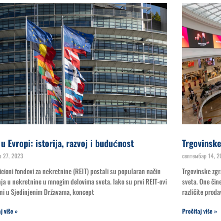
 u Evropi: istorija, razvoj i budućnost
Trgovinske
р 27, 2023
септембар 14, 2
icioni fondovi za nekretnine (REIT) postali su popularan način
Trgovinske zg
ja u nekretnine u mnogim delovima sveta. Iako su prvi REIT-ovi
sveta. One čin
ni u Sjedinjenim Državama, koncept
različite prod
j više »
Pročitaj više »