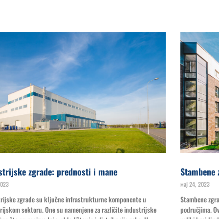
strijske zgrade: prednosti i mane
Stambene z
2023
мај 24, 2023
rijske zgrade su ključne infrastrukturne komponente u
Stambene zgrad
rijskom sektoru. One su namenjene za različite industrijske
područjima. Ov