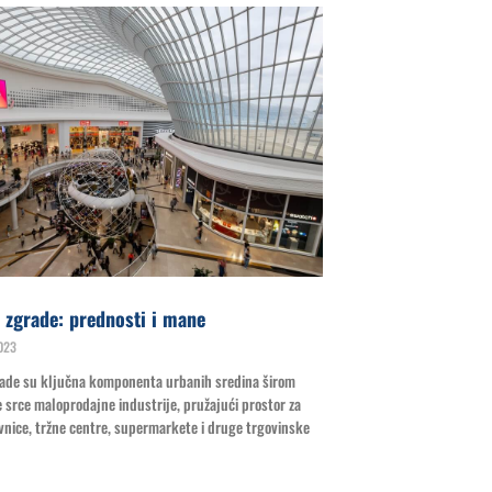
 zgrade: prednosti i mane
023
rade su ključna komponenta urbanih sredina širom
e srce maloprodajne industrije, pružajući prostor za
avnice, tržne centre, supermarkete i druge trgovinske