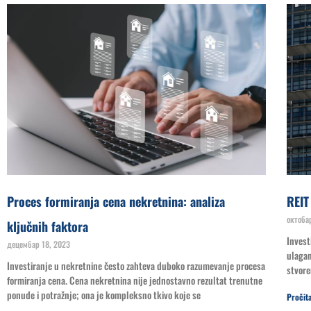
Proces formiranja cena nekretnina: analiza
REIT
октоба
ključnih faktora
Invest
децембар 18, 2023
ulagan
Investiranje u nekretnine često zahteva duboko razumevanje procesa
stvore
formiranja cena. Cena nekretnina nije jednostavno rezultat trenutne
ponude i potražnje; ona je kompleksno tkivo koje se
Pročita