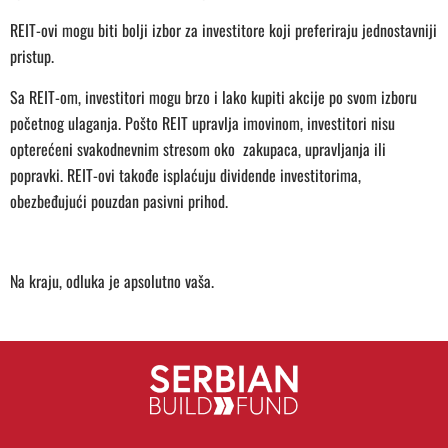
REIT-ovi mogu biti bolji izbor za investitore koji preferiraju jednostavniji
pristup.
Sa REIT-om, investitori mogu brzo i lako kupiti akcije po svom izboru
početnog ulaganja. Pošto REIT upravlja imovinom, investitori nisu
opterećeni svakodnevnim stresom oko zakupaca, upravljanja ili
popravki. REIT-ovi takođe isplaćuju dividende investitorima,
obezbeđujući pouzdan pasivni prihod.
Na kraju, odluka je apsolutno vaša.