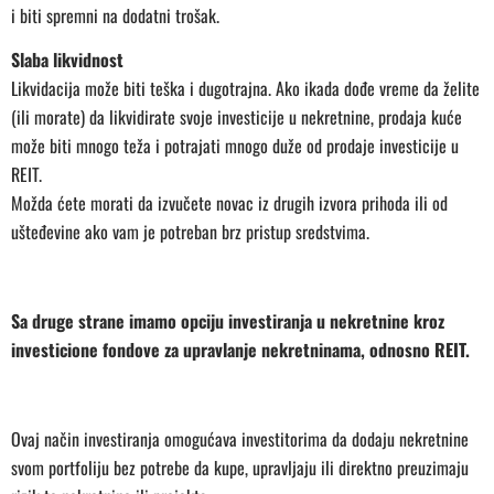
i biti spremni na dodatni trošak.
Slaba likvidnost
Likvidacija može biti teška i dugotrajna. Ako ikada dođe vreme da želite
(ili morate) da likvidirate svoje investicije u nekretnine, prodaja kuće
može biti mnogo teža i potrajati mnogo duže od prodaje investicije u
REIT.
Možda ćete morati da izvučete novac iz drugih izvora prihoda ili od
ušteđevine ako vam je potreban brz pristup sredstvima.
Sa druge strane imamo opciju investiranja u nekretnine kroz
investicione fondove za upravlanje nekretninama, odnosno REIT.
Ovaj način investiranja omogućava investitorima da dodaju nekretnine
svom portfoliju bez potrebe da kupe, upravljaju ili direktno preuzimaju