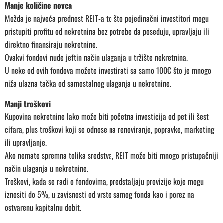
Manje količine novca
Možda je najveća prednost REIT-a to što pojedinačni investitori mogu
pristupiti profitu od nekretnina bez potrebe da poseduju, upravljaju ili
direktno finansiraju nekretnine.
Ovakvi fondovi nude jeftin način ulaganja u tržište nekretnina.
U neke od ovih fondova možete investirati sa samo 100
€ što je mnogo
niža ulazna tačka od samostalnog ulaganja u nekretnine.
Manji troškovi
Kupovina nekretnine lako može biti početna investicija od pet ili šest
cifara, plus troškovi koji se odnose na renoviranje, popravke, marketing
ili upravljanje.
Ako nemate spremna tolika sredstva, REIT može biti mnogo pristupačniji
način ulaganja u nekretnine.
Troškovi, kada se radi o fondovima, predstaljaju provizije koje mogu
iznositi do 5%, u zavisnosti od vrste samog fonda kao i porez na
ostvarenu kapitalnu dobit.