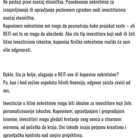
Ne postoji pravi osećaj vlasništva. Posedovanje nekretnina za
iznajmljivanje ili upravljanje poslovnom zgradom nudi investitorima
osećaj vlasništva.
Kupovinom nekretnine oni mogu da posmatraju kako projekat raste – ali
REIT-ovi to ne mogu da obezbede. Ako ste tip investitora koji vodi ili želi
lično investiciono iskustvo, kupovina fizičke nekretnine možda će vam
više odgovarati.
Dakle, šta je bolje, ulaganje u REIT-ove ili kupovina nekretnine?
Pa, kao i kod većine aspekata ličnih finansija, odgovor zaista zavisi od
vas.
Investicije u lične nekretnine mogu biti idealne za investitore koji žele
personalizovanije iskustvo. Kupovinom, upravljanjem i preprodajom
imovine, investitori mogu gledati kretanje svog novca u stvarnom
vremenu, od početka do kraja. Oni takođe imaju potpunu kreativnu i
upravljačku kontrolu nad svojim projektima.