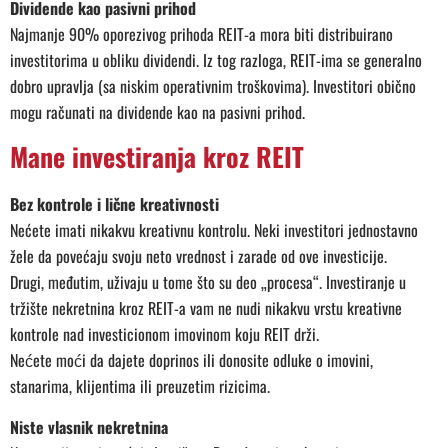
Dividende kao pasivni prihod
Najmanje 90% oporezivog prihoda REIT-a mora biti distribuirano
investitorima u obliku dividendi. Iz tog razloga, REIT-ima se generalno
dobro upravlja (sa niskim operativnim troškovima). Investitori obično
mogu računati na dividende kao na pasivni prihod.
Mane investiranja kroz REIT
Bez kontrole i lične kreativnosti
Nećete imati nikakvu kreativnu kontrolu. Neki investitori jednostavno
žele da povećaju svoju neto vrednost i zarade od ove investicije.
Drugi, međutim, uživaju u tome što su deo „procesa“. Investiranje u
tržište nekretnina kroz REIT-a vam ne nudi nikakvu vrstu kreativne
kontrole nad investicionom imovinom koju REIT drži.
Nećete moći da dajete doprinos ili donosite odluke o imovini,
stanarima, klijentima ili preuzetim rizicima.
Niste vlasnik nekretnina