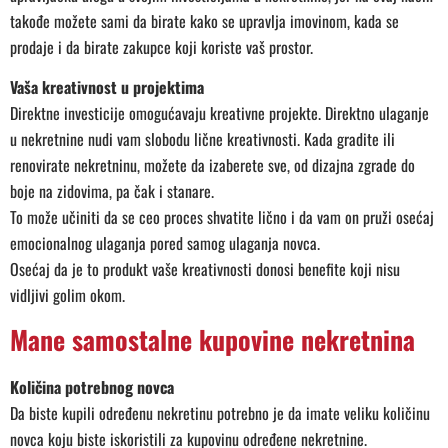
takođe možete sami da birate kako se upravlja imovinom, kada se
prodaje i da birate zakupce koji koriste vaš prostor.
Vaša kreativnost u projektima
Direktne investicije omogućavaju kreativne projekte. Direktno ulaganje
u nekretnine nudi vam slobodu lične kreativnosti. Kada gradite ili
renovirate nekretninu, možete da izaberete sve, od dizajna zgrade do
boje na zidovima, pa čak i stanare.
To može učiniti da se ceo proces shvatite lično i da vam on pruži osećaj
emocionalnog ulaganja pored samog ulaganja novca.
Osećaj da je to produkt vaše kreativnosti donosi benefite koji nisu
vidljivi golim okom.
Mane samostalne kupovine nekretnina
Količina potrebnog novca
Da biste kupili određenu nekretinu potrebno je da imate veliku količinu
novca koju biste iskoristili za kupovinu određene nekretnine.