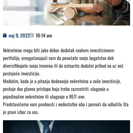
мај 9, 2022
10:14 am
Nekretnine mogu biti jako dobar dodatak svakom investicionom
portfoliju, omogućavajući vam da povećate svoje bogatstvo dok
diversifikujete svoju imovinu ili da ostvarite dodatni prihod na uz već
postojeće investicije.
Međutim, kada je u pitanju dodavanje nekretnina u vaše investicije,
postoje dva glavna pristupa koja treba razmotriti: ulaganje u
pojedinačne nekretnine ili ulaganje u REIT-ove.
Predstavićemo vam prednosti i nedostatke oba i pomoći da odlučite šta
je pravi izbor za vas.