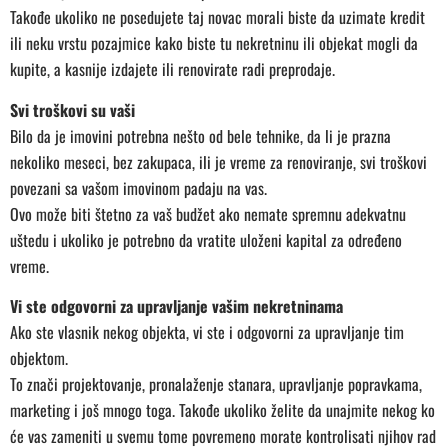
Takođe ukoliko ne posedujete taj novac morali biste da uzimate kredit
ili neku vrstu pozajmice kako biste tu nekretninu ili objekat mogli da
kupite, a kasnije izdajete ili renovirate radi preprodaje.
Svi troškovi su vaši
Bilo da je imovini potrebna nešto od bele tehnike, da li je prazna
nekoliko meseci, bez zakupaca, ili je vreme za renoviranje, svi troškovi
povezani sa vašom imovinom padaju na vas.
Ovo može biti štetno za vaš budžet ako nemate spremnu adekvatnu
uštedu i ukoliko je potrebno da vratite uloženi kapital za određeno
vreme.
Vi ste odgovorni za upravljanje vašim nekretninama
Ako ste vlasnik nekog objekta, vi ste i odgovorni za upravljanje tim
objektom.
To znači projektovanje, pronalaženje stanara, upravljanje popravkama,
marketing i još mnogo toga. Takođe ukoliko želite da unajmite nekog ko
će vas zameniti u svemu tome povremeno morate kontrolisati njihov rad