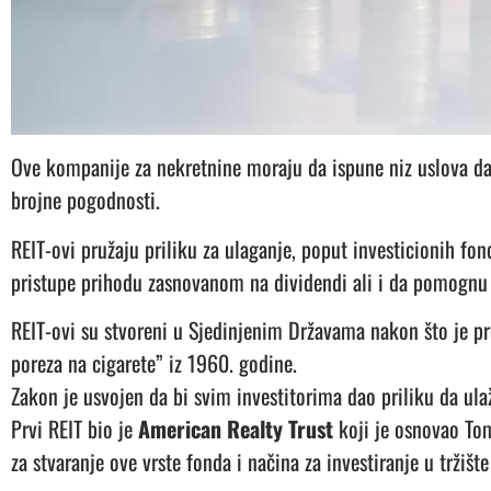
Ove kompanije za nekretnine moraju da ispune niz uslova da 
brojne pogodnosti.
REIT-ovi pružaju priliku za ulaganje, poput investicionih fon
pristupe prihodu zasnovanom na dividendi ali i da pomognu l
REIT-ovi su stvoreni u Sjedinjenim Državama nakon što je p
poreza na cigarete” iz 1960. godine.
Zakon je usvojen da bi svim investitorima dao priliku da ula
Prvi REIT bio je
American Realty Trust
koji je osnovao Tom
za stvaranje ove vrste fonda i načina za investiranje u tržišt