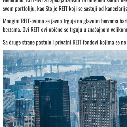
svom portfoliju, kao što je REIT koji se sastoji od kancelari
Mnogim REIT-ovima se javno trguje na glavnim berzama harti
berzama. Ovi REIT-ovi obično se trguju u značajnom veliko
Sa druge strane postoje i privatni REIT fondovi kojima se ne