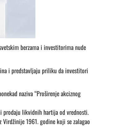
 svetskim berzama i investitorima nude
na i predstavljaju priliku da investitori
ponekad naziva “Proširenje akciznog
 prodaju likvidnih hartija od vrednosti.
 Virdžinije 1961. godine koji se zalagao