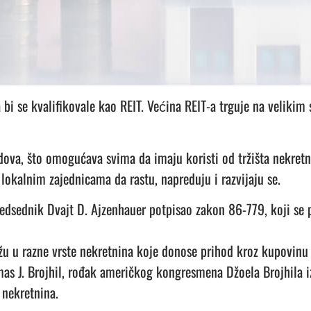
bi se kvalifikovale kao REIT.
Većina REIT-a trguje na velikim
dova, što omogućava svima da imaju koristi od tržišta nekretni
okalnim zajednicama da rastu, napreduju i razvijaju se.
redsednik Dvajt D. Ajzenhauer potpisao zakon 86-779, koji se 
žu u razne vrste nekretnina koje donose prihod kroz kupovinu i
as J. Brojhil, rođak američkog kongresmena Džoela Brojhila iz
e nekretnina.