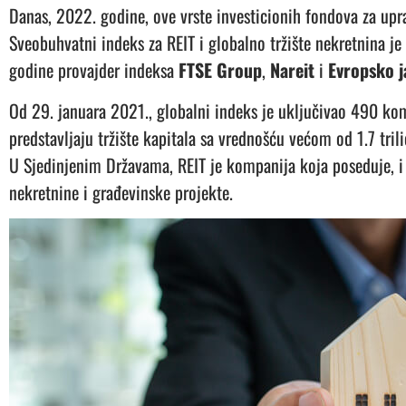
Danas, 2022. godine, ove vrste investicionih fondova za upr
Sveobuhvatni indeks za REIT i globalno tržište nekretnina je
godine provajder indeksa
FTSE Group
,
Nareit
i
Evropsko j
Od 29. januara 2021., globalni indeks je uključivao 490 kom
predstavljaju tržište kapitala sa vrednošću većom od 1.7 tril
U Sjedinjenim Državama, REIT je kompanija koja poseduje, i 
nekretnine i građevinske projekte.