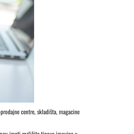
prodajne centre, skladišta, magacine
ogu imati različite tipove imovine u