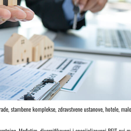
grade, stambene komplekse, zdravstvene ustanove, hotele, malo
kretnina. Međutim, diversifikovani i specijalizovani REIT-ovi m