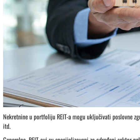
Nekretnine u portfoliju REIT-a mogu uključivati poslovne z
itd.
Generalno, REIT-ovi su specijalizovani za određeni sektor ne