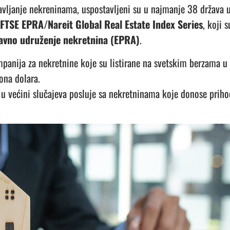
avljanje nekreninama, uspostavljeni su u najmanje 38 država 
FTSE EPRA/Nareit Global Real Estate Index Series
, koji 
avno udruženje nekretnina (EPRA)
.
panija za nekretnine koje su listirane na svetskim berzama u
iona dolara.
u većini slučajeva posluje sa nekretninama koje donose prihod