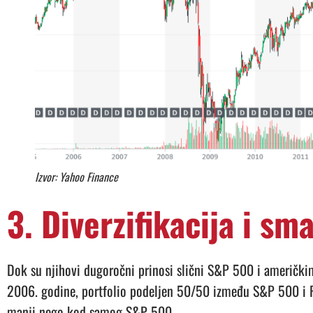
Izvor: Yahoo Finance
3. Diverzifikacija i sma
Dok su njihovi dugoročni prinosi slični S&P 500 i američkim 
2006. godine, portfolio podeljen 50/50 između S&P 500 i
manji nego kod samog S&P 500