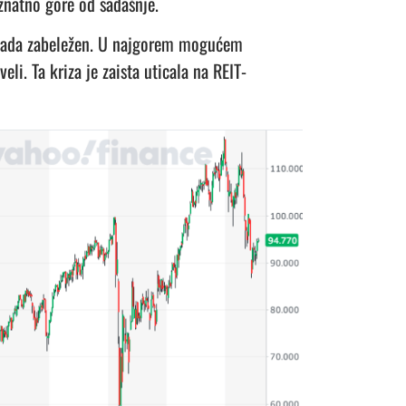
 znatno gore od sadašnje.
kada zabeležen.
U najgorem mogućem
veli.
Ta kriza je zaista uticala na REIT-