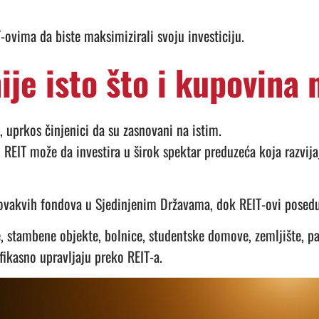
-ovima da biste maksimizirali svoju investiciju.
nije isto što i kupovina
 uprkos činjenici da su zasnovani na istim.
EIT može da investira u širok spektar preduzeća koja razvijaj
0 ovakvih fondova u Sjedinjenim Državama, dok REIT-ovi posed
 stambene objekte, bolnice, studentske domove, zemljište, par
fikasno upravljaju preko REIT-a.