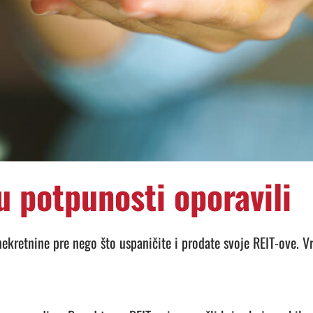
u potpunosti oporavili
u nekretnine pre nego što uspaničite i prodate svoje REIT-ove.
Vr