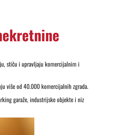
 nekretnine
u, stiču i upravljaju komercijalnim i
uju više od 40.000 komercijalnih zgrada.
king garaže, industrijske objekte i niz