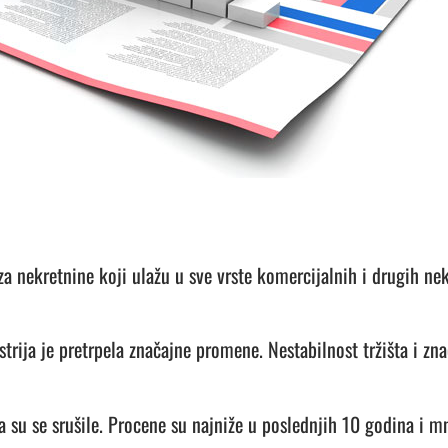
za nekretnine koji ulažu u sve vrste komercijalnih i drugih nek
rija je pretrpela značajne promene. Nestabilnost tržišta i zn
 su se srušile.
Procene su najniže u poslednjih 10 godina i m