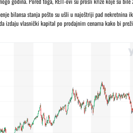
mnogo godina.
Pored toga, REIT-ovi su prošli krize koje su bile
nje bilansa stanja pošto su ušli u najoštriji pad nekretnina i
 da izdaju vlasnički kapital po prodajnim cenama kako bi preži