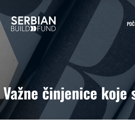
POČ
Važne činjenice koje 