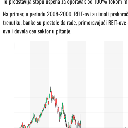
To predstavlja stopu uspeha za oporavak od 100% tokom 
Na primer, u periodu 2008-2009, REIT-ovi su imali prekorače
trenutku, banke su prestale da rade, primoravajući REIT-ove
ove i dovela ceo sektor u pitanje.