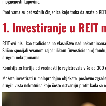
mogućnosti kupovine.
Pred vama su pet važnih činjenica koje treba da znate o REIT
1. Investiranje u REIT 
REIT-ovi nisu kao tradicionalno vlasništvo nad nekretninama,
Slično specijalizovanom zajedničkom (investicionom) fondu, R
drugim nekretninama.
Komisija za hartije od vrednosti je registrovala više od 30
Možete investirati u maloprodajne objekate, poslovne zgrade,
drugih vrsta nekretnina koje često ostvaruju profit kada se e