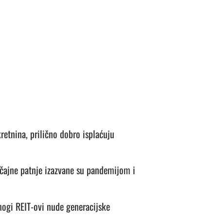
retnina, prilično dobro isplaćuju
ačajne patnje izazvane su pandemijom i
nogi REIT-ovi nude generacijske