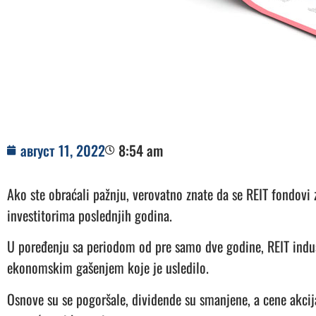
август 11, 2022
8:54 am
Ako ste obraćali pažnju, verovatno znate da se REIT fondovi 
investitorima poslednjih godina.
U poređenju sa periodom od pre samo dve godine, REIT indust
ekonomskim gašenjem koje je usledilo.
Osnove su se pogoršale, dividende su smanjene, a cene akcija